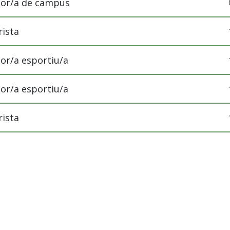
tor/a de campus
rista
or/a esportiu/a
or/a esportiu/a
rista