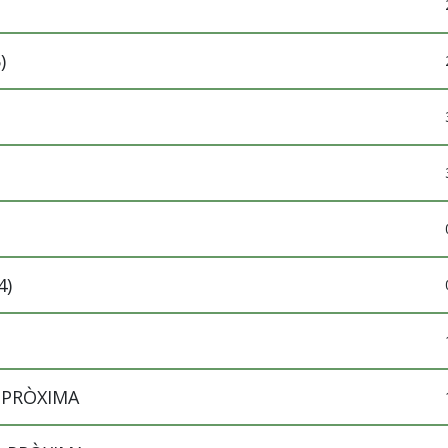
)
4)
A PRÒXIMA