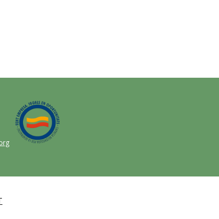
org
T